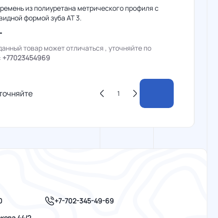
 ремень из полиуретана метрического профиля с
идной формой зуба AT 3.
данный товар может отличаться , уточняйте по
:
+77023454969
точняйте
+7-702-345-49-69
0
кова 44/2