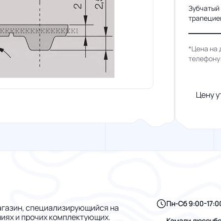
Зубчатый
трапециев
*Цена на 
телефону
Цену у
Пн-Сб 9:00-17:0
газин, специализирующийся на
ниях и прочих комплектующих.
Камали дюсенбе