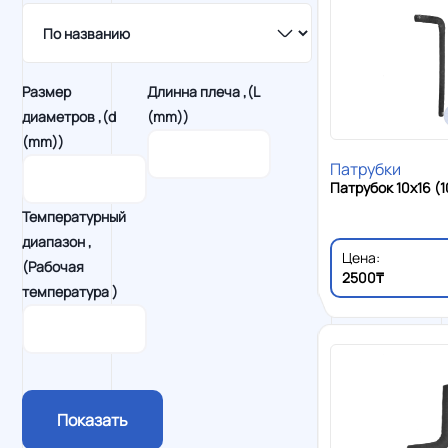
Размер
Длинна плеча ,(L
диаметров ,(d
(mm))
(mm))
Патрубки
Патрубок 10x16 (
Температурный
диапазон ,
Цена:
(Рабочая
2500₸
температура )
Показать