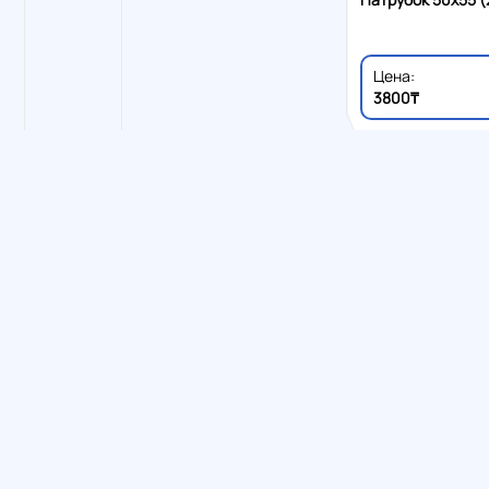
Цена:
3800₸
— ма
«Мир Сальников»
Патрубки
сальниках, уплотне
Патрубок 60x65 (
Доставка по Казахс
Цена:
4000₸