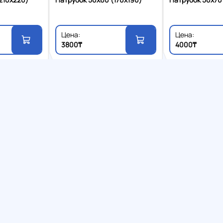
Цена:
Цена:
3800₸
4000₸
Пн-Сб 9:00-17:0
газин, специализирующийся на
Патрубки
Патрубки
ниях и прочих комплектующих.
Камали дюсенбе
160x190)
Патрубок 60x70 (130x190)
Патрубок 65x65
Камали дюсенбе
тану и СНГ
Цена:
Цена:
4200₸
4500₸