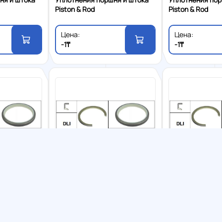
Piston & Rod
Piston & Rod
Цена:
Цена:
-1₸
-1₸
уплотнения
Грязесъемные уплотнения
Грязесъемные
ня и штока
Уплотнения поршня и штока
Уплотнения пор
Piston & Rod
Piston & Rod
азывать на странице:
Переход
Цена:
Цена:
-1₸
-1₸