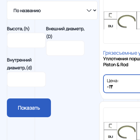
Высота,(h)
Внешний диаметр,
(D)
Грязесъемные 
Уплотнения порш
Внутренний
Piston & Rod
диаметр,(d)
Цена:
-1₸
Показать