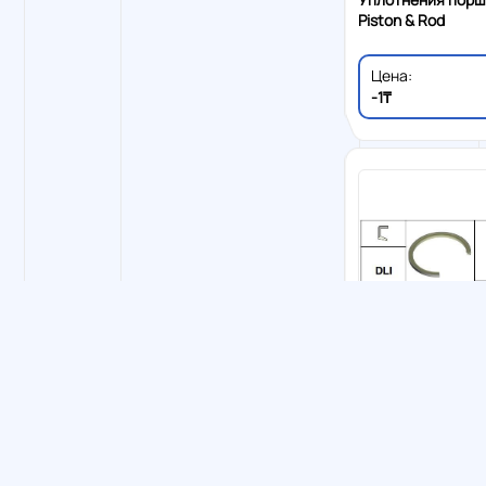
Piston & Rod
Цена:
-1₸
Грязесъемные 
Уплотнения порш
Piston & Rod
Пок
Показано 24 из 120 результатов
Цена:
-1₸