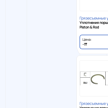
Грязесъемные 
Уплотнения порш
Piston & Rod
Цена:
-1₸
Грязесъемные 
Уплотнения порш