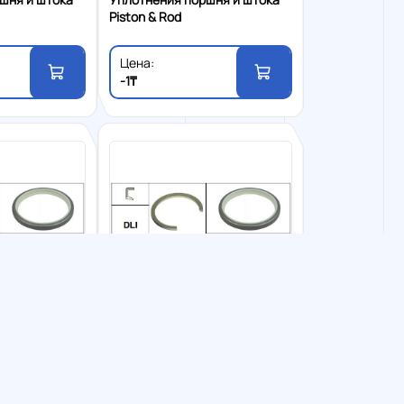
Piston & Rod
Цена:
-1₸
 уплотнения
Грязесъемные уплотнения
шня и штока
Уплотнения поршня и штока
Piston & Rod
 на
страницу из 5
Цена:
-1₸