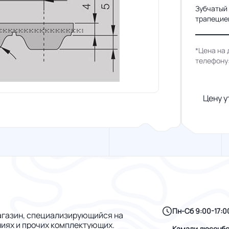
Зубчатый
трапециев
*Цена на 
телефону
Цену у
Пн-Сб 9:00-17:0
газин, специализирующийся на
ниях и прочих комплектующих.
Камали дюсенбе