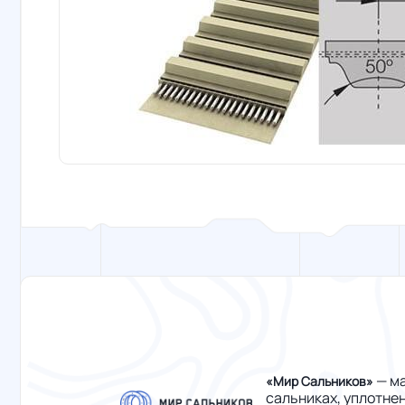
— ма
«Мир Сальников»
сальниках, уплотне