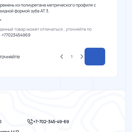
 ремень из полиуретана метрического профиля с
идной формой зуба AT 3.
данный товар может отличаться , уточняйте по
:
+77023454969
точняйте
+7-702-345-49-69
0
кова 44/2