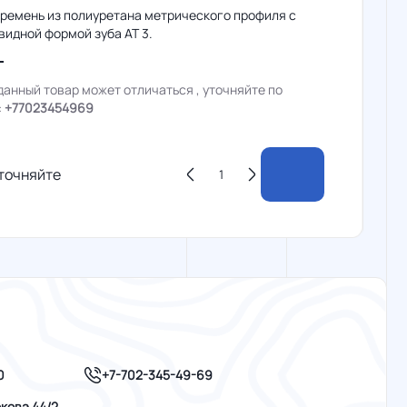
 ремень из полиуретана метрического профиля с
идной формой зуба AT 3.
данный товар может отличаться , уточняйте по
:
+77023454969
точняйте
+7-702-345-49-69
0
кова 44/2