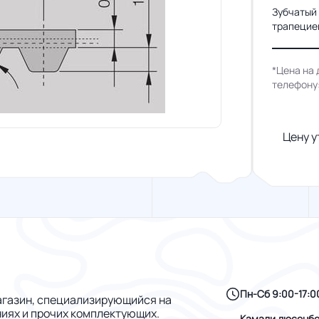
Зубчатый
трапециев
*Цена на 
телефону
Цену у
Пн-Сб 9:00-17:0
газин, специализирующийся на
ниях и прочих комплектующих.
Камали дюсенбе