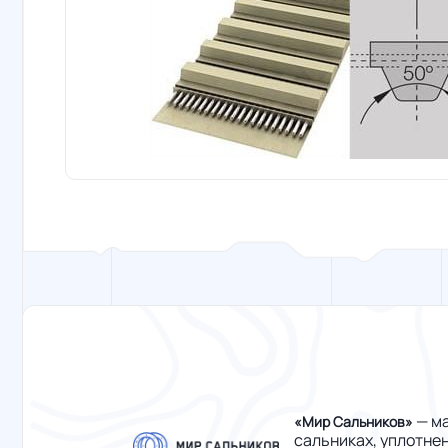
— ма
«Мир Сальников»
сальниках, уплотне