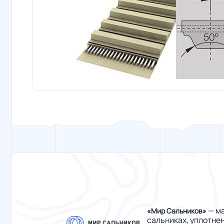
— ма
«Мир Сальников»
сальниках, уплотне