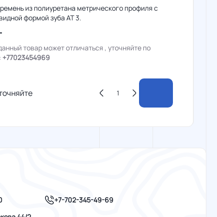
 ремень из полиуретана метрического профиля с
идной формой зуба AT 3.
данный товар может отличаться , уточняйте по
:
+77023454969
точняйте
+7-702-345-49-69
0
кова 44/2