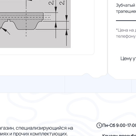
Зубчатый
трапециев
*Цена на 
телефону
Цену у
Пн-Сб 9:00-17:0
газин, специализирующийся на
ниях и прочих комплектующих.
Камали дюсенбе