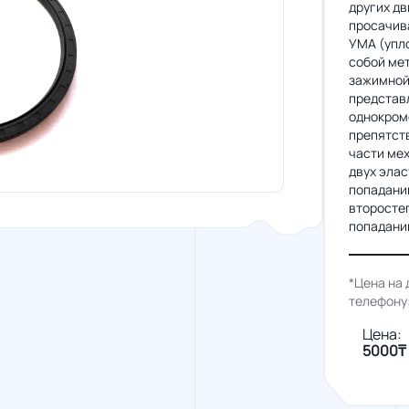
других д
просачива
УМА (упл
собой ме
зажимной 
представл
однокромо
препятств
части мех
двух элас
попаданию
второстеп
попадани
*Цена на 
телефону
Цена:
5000₸