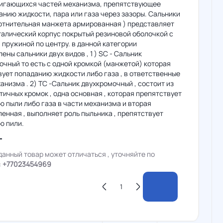
вигающихся частей механизма, препятствующее
нию жидкости, пара или газа через зазоры. Сальники
отнительная манжета армированная ) представляет
талический корпус покрытый резиновой оболочкой с
пружиной по центру. в данной категории
ены сальники двух видов , 1 ) SC - Сальник
чный то есть с одной кромкой (манжетой) которая
ует попаданию жидкости либо газа , в ответственные
анизма . 2) TC -Сальник двухкромочный , состоит из
тичных кромок , одна основная , которая препятствует
 пыли либо газа в части механизма и вторая
енная , выполняет роль пыльника , препятствует
ю пили.
данный товар может отличаться , уточняйте по
:
+77023454969