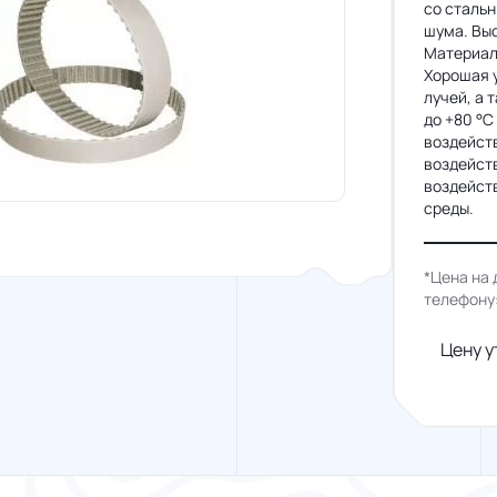
со сталь
шума. Выс
Материал
Хорошая у
лучей, а 
до +80 °C
воздейств
воздейст
воздейст
среды.
*Цена на 
телефону
Цену у