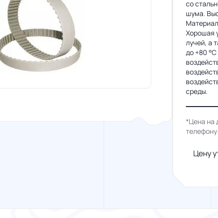
со сталь
шума. Выс
Материал
Хорошая у
лучей, а 
до +80 °C
воздейств
воздейст
воздейст
среды.
*Цена на 
телефону
Цену у