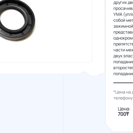
других д
просачива
УМА (упл
собой ме
зажимной 
представл
однокромо
препятств
части мех
двух элас
попаданию
второстеп
попадани
*Цена на 
телефону
Цена:
700₸