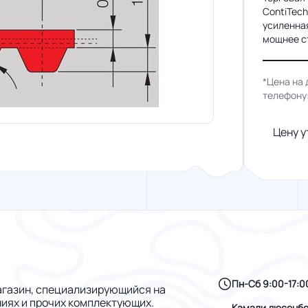
ContiTec
усиленна
мощнее с
*Цена на 
телефону
Цену у
Пн-Сб 9:00-17:0
газин, специализирующийся на
ниях и прочих комплектующих.
Камали дюсенбе