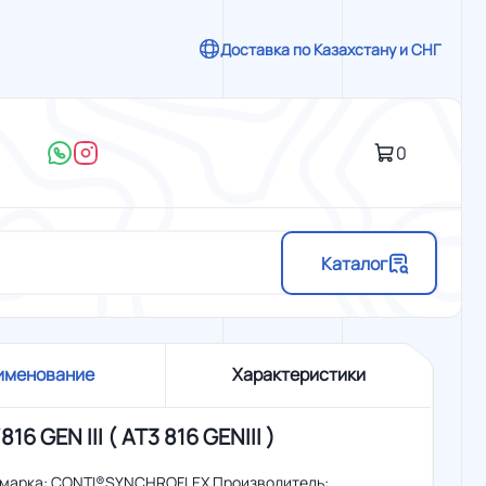
Доставка по Казахстану и СНГ
0
Каталог
именование
Характеристики
816 GEN III ( АТ3 816 GENIII )
 марка: CONTI®SYNCHROFLEX Производитель: