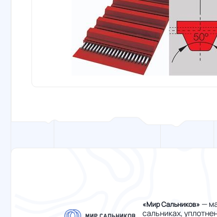
— ма
«Мир Сальников»
сальниках, уплотне