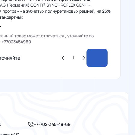
hAG (Германия) CONTI® SYNCHROFLEX GENIII –
я программа зубчатых полиуретановых ремней, на 25%
тандартных
данный товар может отличаться , уточняйте по
:
+77023454969
точняйте
+7-702-345-49-69
0
кова 44/2