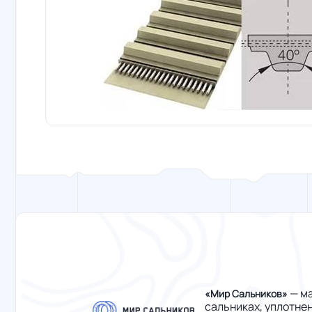
— ма
«Мир Сальников»
сальниках, уплотне