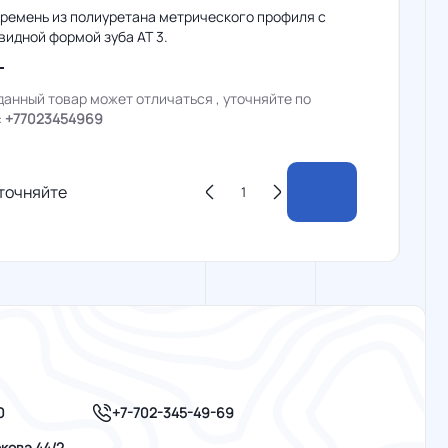
 ремень из полиуретана метрического профиля с
идной формой зуба AT 3.
данный товар может отличаться , уточняйте по
:
+77023454969
точняйте
+7-702-345-49-69
0
кова 44/2