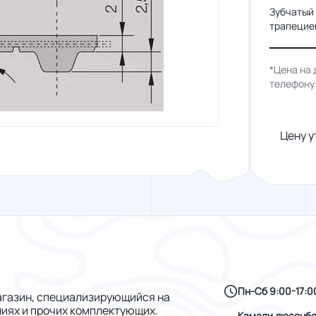
Зубчатый
трапециев
*Цена на 
телефону
Цену у
Пн-Сб 9:00-17:0
газин, специализирующийся на
ниях и прочих комплектующих.
Камали дюсенбе