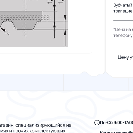
Зубчатый
трапециев
*Цена на 
телефону
Цену у
Пн-Сб 9:00-17:0
газин, специализирующийся на
ниях и прочих комплектующих.
Камали дюсенбе