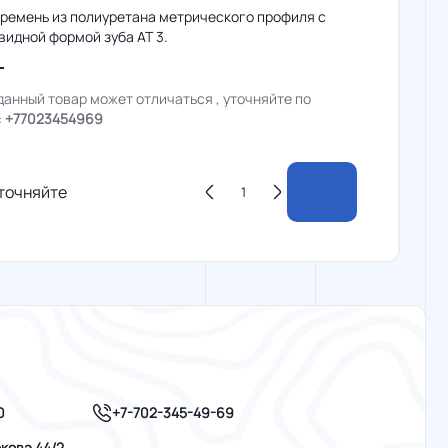
 ремень из полиуретана метрического профиля с
идной формой зуба AT 3.
данный товар может отличаться , уточняйте по
:
+77023454969
точняйте
+7-702-345-49-69
0
кова 44/2