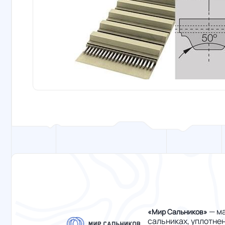
— ма
«Мир Сальников»
сальниках, уплотне