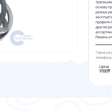
трапецив
основу п
разных ра
эксплуата
профиля А
другие р
ассортим
Ремень кл
*Цена на 
телефону
Цена:
1700₸