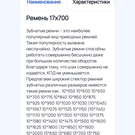
Наименование
Характеристики
Ремень 17x700
Зубчатые ремни – это наиболее
популярный вид приводных ремней.
Такая популярность вызвана
неслучайно. Зубчатые ремни способны
работать совершенно бесшумно даже
при большом количестве оборотов.
Благодаря тому, что шум совершенно не
издаётся, КПД не уменьшается.
Предлагаем широкий спектор ремней
зубчатых различных размеров имеются
такие ремни как : 10*550 10*600 10*650
10*700 10*715 10*840 10*850 10*875
10*925 10*950 10*1020 10*1030 (10*1045)
10*1067 10*1075 10*1125 10*1150 (10*1145)
10*1170 10*1250 10*1300 10*1350 10*1375
10*1380 10*1400 10*1475 10*1500 10*1600
10*1625 10*1800 (10*1850) 10*1900
10*2000 13*650 13*680 13*700 13*750